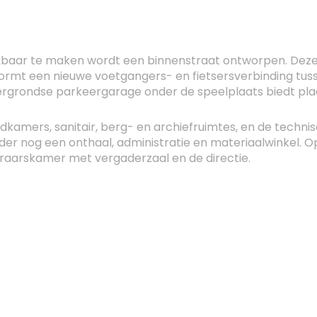
ikbaar te maken wordt een binnenstraat ontworpen. Deze
rmt een nieuwe voetgangers- en fietsersverbinding tusse
ergrondse parkeergarage onder de speelplaats biedt plaat
kamers, sanitair, berg- en archiefruimtes, en de technisc
erder nog een onthaal, administratie en materiaalwinkel. 
eraarskamer met vergaderzaal en de directie.