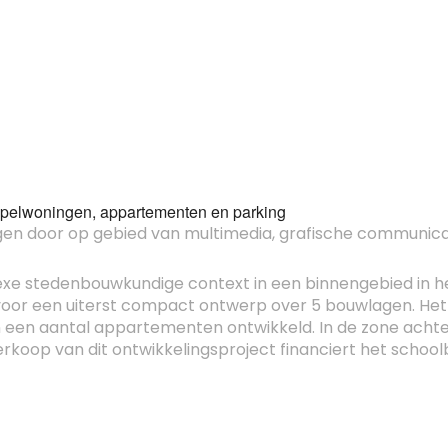
tapelwoningen, appartementen en parking
en door op gebied van multimedia, grafische communica
xe stedenbouwkundige context in een binnengebied in h
r een uiterst compact ontwerp over 5 bouwlagen. Het t
en een aantal appartementen ontwikkeld. In de zone ach
oop van dit ontwikkelingsproject financiert het schoolb