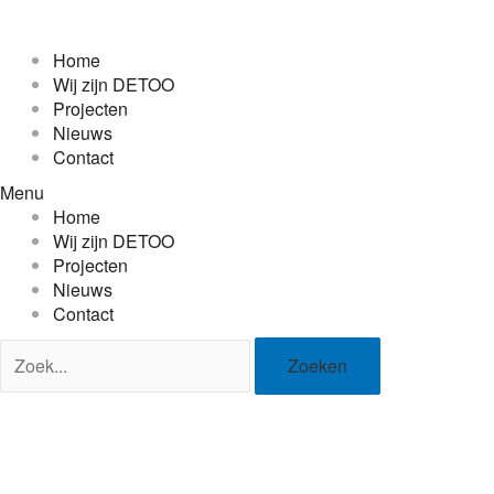
Ga
naar
Projec
de
Home
inhoud
Wij zijn DETOO
Projecten
Nieuws
Contact
Menu
Home
Wij zijn DETOO
Projecten
Nieuws
Contact
Zoeken